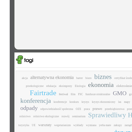
biznes
alternatywna ekonomia
akcja
barter
biuro
certyfikat śro
ekonomia
elektrośmie
proekologiczne
edukacja
ekoimprezy
Ekologia
Fairtrade
GMO
g
festiwal
film
FSC
fundusze strukturalne
konferencja
konferencje
konkurs
kryzys
kryzys ekonomiczny
las
mapy
odpady
prawo
odpowiedzialność społeczna
OZE
praca
przedsiębiorstwa
prz
Sprawiedliwy H
rolnictwo
rolnictwo ekologiczne
rozwój
seminarium
warsztaty
turystyka
UE
wegetarianizm
wykłady
wymiana
yerba mate
zakupy
zarząd