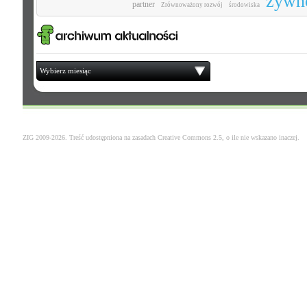
żywn
partner
Zrównoważony rozwój
środowiska
Wybierz miesiąc
ZIG 2009-2026. Treść udostępniona na zasadach
Creative Commons 2.5
, o ile nie wskazano inaczej.