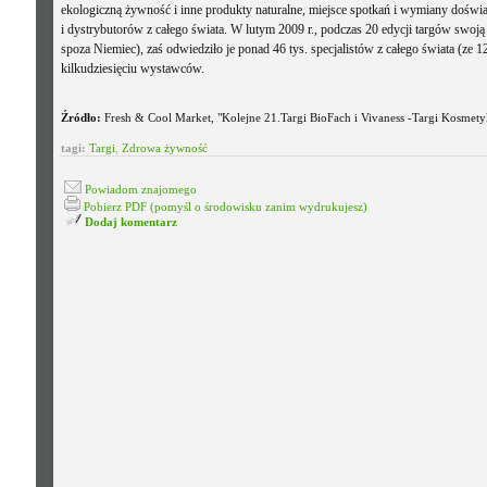
ekologiczną żywność i inne produkty naturalne, miejsce spotkań i wymiany dośw
i dystrybutorów z całego świata. W lutym 2009 r., podczas 20 edycji targów swoj
spoza Niemiec), zaś odwiedziło je ponad 46 tys. specjalistów z całego świata (ze 
kilkudziesięciu wystawców.
Źródło:
Fresh & Cool Market, "Kolejne 21.Targi BioFach i Vivaness -Targi Kosmetyk
tagi:
Targi
,
Zdrowa żywność
Powiadom znajomego
Pobierz PDF (pomyśl o środowisku zanim wydrukujesz)
Dodaj komentarz