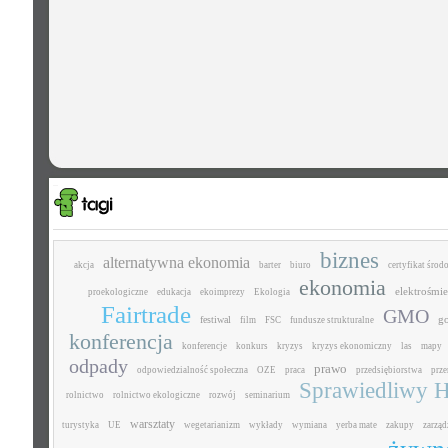
biznes
alternatywna ekonomia
akcja
barter
biuro
certyfikat śro
ekonomia
elektrośmie
proekologiczne
edukacja
ekoimprezy
Ekologia
Fairtrade
GMO
g
festiwal
film
FSC
fundusze strukturalne
konferencja
konferencje
konkurs
kryzys
kryzys ekonomiczny
las
mapy
odpady
prawo
odpowiedzialność społeczna
OZE
praca
przedsiębiorstwa
prz
Sprawiedliwy H
rolnictwo
rolnictwo ekologiczne
rozwój
seminarium
warsztaty
turystyka
UE
wegetarianizm
wykłady
wymiana
yerba mate
zakupy
zarząd