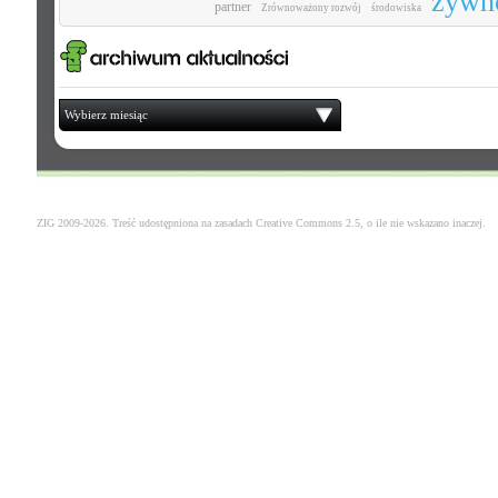
żywn
partner
Zrównoważony rozwój
środowiska
Wybierz miesiąc
ZIG 2009-2026. Treść udostępniona na zasadach
Creative Commons 2.5
, o ile nie wskazano inaczej.