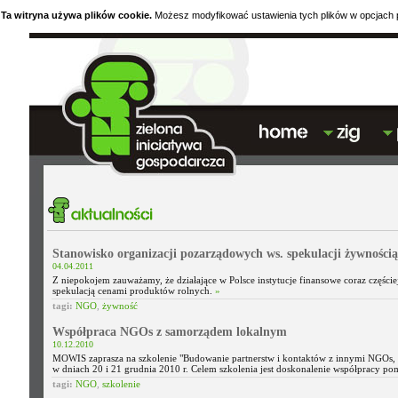
Ta witryna używa plików cookie.
Możesz modyfikować ustawienia tych plików w opcjach p
Stanowisko organizacji pozarządowych ws. spekulacji żywnością
04.04.2011
Z niepokojem zauważamy, że działające w Polsce instytucje finansowe coraz częście
spekulacją cenami produktów rolnych.
»
tagi:
NGO
,
żywność
Współpraca NGOs z samorządem lokalnym
10.12.2010
MOWIS zaprasza na szkolenie "Budowanie partnerstw i kontaktów z innymi NGOs, ad
w dniach 20 i 21 grudnia 2010 r. Celem szkolenia jest doskonalenie współpracy 
tagi:
NGO
,
szkolenie