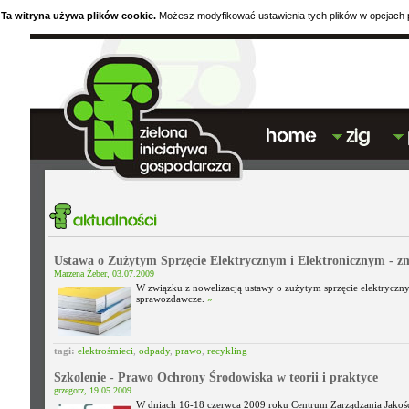
Ta witryna używa plików cookie.
Możesz modyfikować ustawienia tych plików w opcjach p
Ustawa o Zużytym Sprzęcie Elektrycznym i Elektronicznym - 
Marzena Żeber, 03.07.2009
W związku z nowelizacją ustawy o zużytym sprzęcie elektryczn
sprawozdawcze.
»
tagi:
elektrośmieci
,
odpady
,
prawo
,
recykling
Szkolenie - Prawo Ochrony Środowiska w teorii i praktyce
grzegorz, 19.05.2009
W dniach 16-18 czerwca 2009 roku Centrum Zarządzania Jakośc