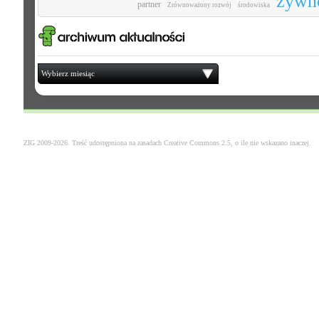
żywn
partner
Zrównoważony rozwój
środowiska
Wybierz miesiąc
ZIG 2009-2026. Treść udostępniona na zasadach
Creative Commons 2.5
, o ile nie wskazano inaczej.