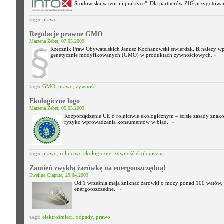
Środowiska w teorii i praktyce". Dla partnerów ZIG przygotowa
tagi:
prawo
Regulacje prawne GMO
Marzena Żeber, 07.05.2009
Rzecznik Praw Obywatelskich Janusz Kochanowski stwierdził, iż należy 
genetycznie modyfikowanych (GMO) w produktach żywnościowych.
»
tagi:
GMO
,
prawo
,
żywność
Ekologiczne logo
Marzena Żeber, 05.05.2009
Rozporządzenie UE o rolnictwie ekologicznym – ścisłe zasady znak
ryzyko wprowadzania konsumentów w błąd.
»
tagi:
prawo
,
rolnictwo ekologiczne
,
żywność ekologiczna
Zamień zwykłą żarówkę na energooszczędną!
Ewelina Ciaputa, 29.04.2009
Od 1 września mają zniknąć żarówki o mocy ponad 100 watów, a
energooszczędne.
»
tagi:
elektrośmieci
,
odpady
,
prawo