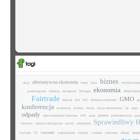
biznes
alternatywna ekonomia
akcja
barter
biuro
certyfikat śro
ekonomia
elektrośmie
proekologiczne
edukacja
ekoimprezy
Ekologia
Fairtrade
GMO
g
festiwal
film
FSC
fundusze strukturalne
konferencja
konferencje
konkurs
kryzys
kryzys ekonomiczny
las
mapy
odpady
prawo
odpowiedzialność społeczna
OZE
praca
przedsiębiorstwa
prz
Sprawiedliwy H
rolnictwo
rolnictwo ekologiczne
rozwój
seminarium
warsztaty
turystyka
UE
wegetarianizm
wykłady
wymiana
yerba mate
zakupy
zarząd