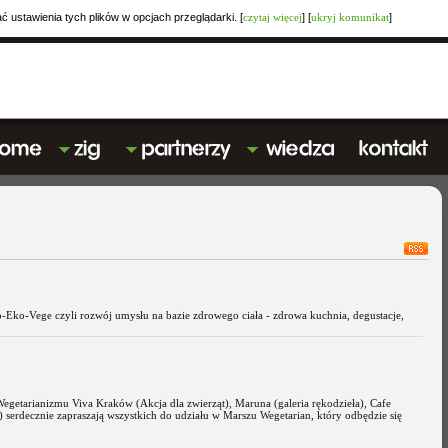
ustawienia tych plików w opcjach przeglądarki. [
czytaj więcej
] [
ukryj komunikat
]
-Eko-Vege czyli rozwój umysłu na bazie zdrowego ciała - zdrowa kuchnia, degustacje,
tarianizmu Viva Kraków (Akcja dla zwierząt), Maruna (galeria rękodzieła), Cafe
 serdecznie zapraszają wszystkich do udziału w Marszu Wegetarian, który odbędzie się