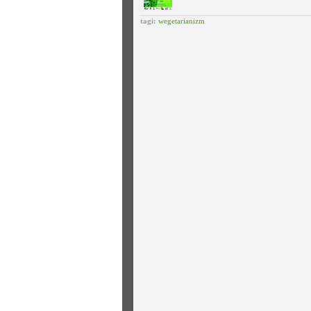
tagi:
wegetarianizm