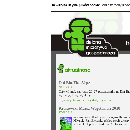
Ta witryna używa plików cookie.
Możesz modyfikować 
Dni Bio-Eko-Vege
20.10.2010
Cafe Młynek zaprasza 23-27 października na Dni Bio
wykłady, filmy, dyskusje.
»
tagi:
wegetarianizm
,
wykłady
,
żywność
Krakowski Marsz Wegetarian 2010
27.09.2010
W związku z Międzynarodowym Dniem Wege
Młynek, Pan Zielonka (sklep ekologiczny)
w piątek, 1 października w Krakowie.
»