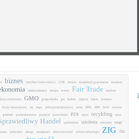
biznes
CSR
ro
certyfikat środowiskowy
dotacje
działalność gospodarcza
działania
Fair Trade
ekonomia
elektrośmieci
energia
eventy
fairfood
GMO
gospodarka
dusze strukturalne
gra
herbata
imprezy
kakao
kiermasz
kryzys ekonomiczny
las
mapy
mikroprzedsiębiorstwo
moda
MPO
MSP
NGO
ochrona
recykling
PZS
prawo
przedsiębiorstwa
przemysł
przewodniki
raport
reuse
Sprawiedliwy Handel
szkolenia
targi
spółdzielnie
szkolenie
ZIG
ZIG
miana
yerba mate
zakupy
zarządzanie
zdrowa żywność
zielone technologie