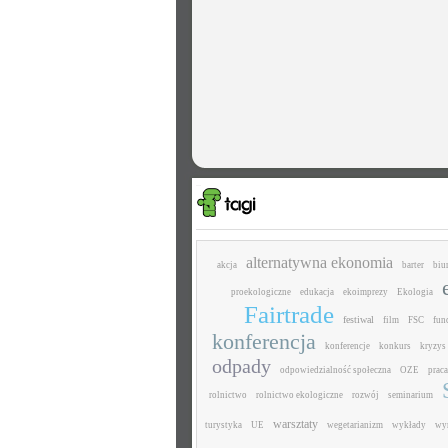
alternatywna ekonomia
akcja
barter
biu
proekologiczne
edukacja
ekoimprezy
Ekologia
Fairtrade
festiwal
film
FSC
fun
konferencja
konferencje
konkurs
kryzys
odpady
odpowiedzialność społeczna
OZE
praca
rolnictwo
rolnictwo ekologiczne
rozwój
seminarium
warsztaty
turystyka
UE
wegetarianizm
wykłady
wy