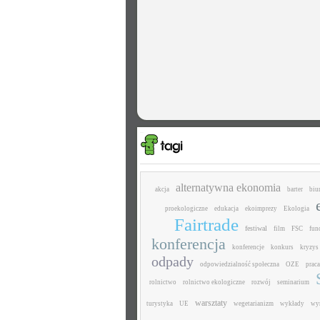
alternatywna ekonomia
akcja
barter
biu
proekologiczne
edukacja
ekoimprezy
Ekologia
Fairtrade
festiwal
film
FSC
fun
konferencja
konferencje
konkurs
kryzys
odpady
odpowiedzialność społeczna
OZE
praca
rolnictwo
rolnictwo ekologiczne
rozwój
seminarium
warsztaty
turystyka
UE
wegetarianizm
wykłady
wy