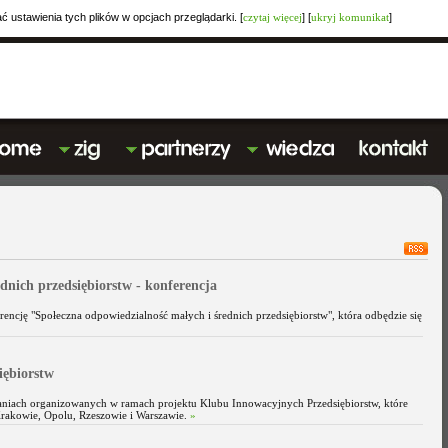
ustawienia tych plików w opcjach przeglądarki. [
czytaj więcej
] [
ukryj komunikat
]
dnich przedsiębiorstw - konferencja
ncję "Społeczna odpowiedzialność małych i średnich przedsiębiorstw", która odbędzie się
iębiorstw
aniach organizowanych w ramach projektu Klubu Innowacyjnych Przedsiębiorstw, które
Krakowie, Opolu, Rzeszowie i Warszawie.
»