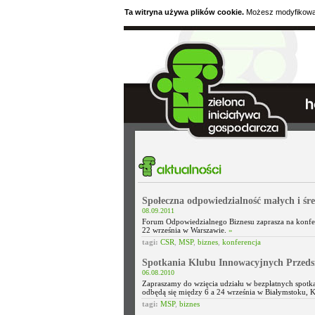
Ta witryna używa plików cookie.
Możesz modyfikować 
Społeczna odpowiedzialność małych i śre
08.09.2011
Forum Odpowiedzialnego Biznesu zaprasza na konfere
22 września w Warszawie.
»
tagi:
CSR
,
MSP
,
biznes
,
konferencja
Spotkania Klubu Innowacyjnych Przeds
06.08.2010
Zapraszamy do wzięcia udziału w bezpłatnych spotk
odbędą się między 6 a 24 września w Białymstoku, 
tagi:
MSP
,
biznes