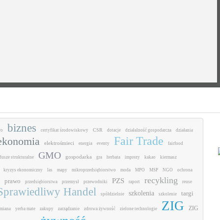
biznes
CSR
ro
certyfikat środowiskowy
dotacje
działalność gospodarcza
działania
Fair Trade
ekonomia
elektrośmieci
energia
eventy
fairfood
GMO
gospodarka
dusze strukturalne
gra
herbata
imprezy
kakao
kiermasz
kryzys ekonomiczny
las
mapy
mikroprzedsiębiorstwo
moda
MPO
MSP
NGO
ochrona
recykling
PZS
prawo
przedsiębiorstwa
przemysł
przewodniki
raport
reuse
Sprawiedliwy Handel
szkolenia
targi
spółdzielnie
szkolenie
ZIG
ZIG
miana
yerba mate
zakupy
zarządzanie
zdrowa żywność
zielone technologie