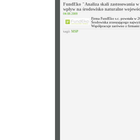
FundEko "Analiza skali zastosowania w
wpływ na środowisko naturalne wojewód
04.08.2009
Firma FundEko s.c. powstała w 2
Środowiska zrzeszającego najwyżs
Współpracuje zarówno z firmami 
tagi:
MSP