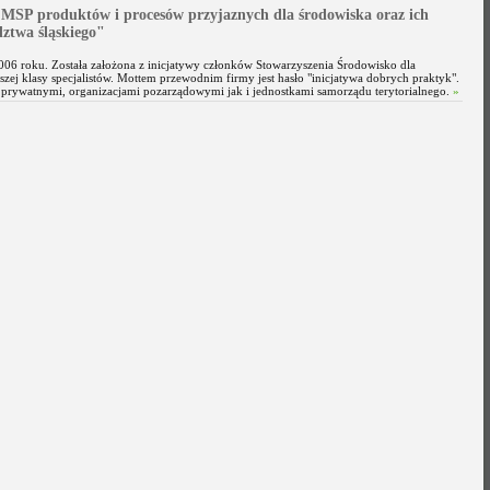
 MSP produktów i procesów przyjaznych dla środowiska oraz ich
ztwa śląskiego"
006 roku. Została założona z inicjatywy członków Stowarzyszenia Środowisko dla
zej klasy specjalistów. Mottem przewodnim firmy jest hasło "inicjatywa dobrych praktyk".
prywatnymi, organizacjami pozarządowymi jak i jednostkami samorządu terytorialnego.
»