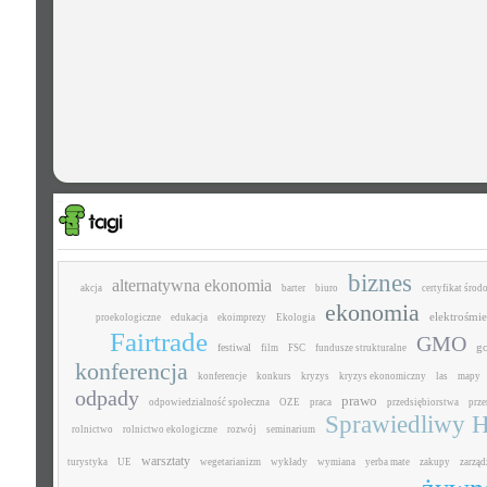
biznes
alternatywna ekonomia
akcja
barter
biuro
certyfikat śro
ekonomia
elektrośmie
proekologiczne
edukacja
ekoimprezy
Ekologia
Fairtrade
GMO
g
festiwal
film
FSC
fundusze strukturalne
konferencja
konferencje
konkurs
kryzys
kryzys ekonomiczny
las
mapy
odpady
prawo
odpowiedzialność społeczna
OZE
praca
przedsiębiorstwa
prz
Sprawiedliwy H
rolnictwo
rolnictwo ekologiczne
rozwój
seminarium
warsztaty
turystyka
UE
wegetarianizm
wykłady
wymiana
yerba mate
zakupy
zarząd