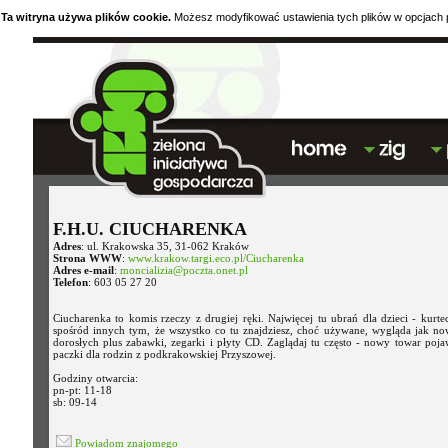
Ta witryna używa plików cookie.
Możesz modyfikować ustawienia tych plików w opcjach p
F.H.U. CIUCHARENKA
Adres
: ul. Krakowska 35, 31-062 Kraków
Strona WWW
:
www.krakow.targi.eco.pl/Ciucharenka
Adres e-mail
:
moncializia@poczta.onet.pl
Telefon
: 603 05 27 20
Ciucharenka to komis rzeczy z drugiej ręki. Najwięcej tu ubrań dla dzieci - kurtec
spośród innych tym, że wszystko co tu znajdziesz, choć używane, wygląda jak nowe
dorosłych plus zabawki, zegarki i płyty CD. Zaglądaj tu często - nowy towar poja
paczki dla rodzin z podkrakowskiej Przyszowej.
Godziny otwarcia:
pn-pt: 11-18
sb: 09-14
Powiadom znajomego