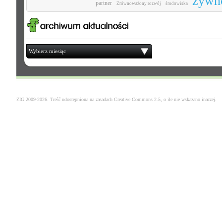
żywn
partner
Zrównoważony rozwój
środowiska
Wybierz miesiąc
ZIG 2009-2026. Treść udostępniona na zasadach
Creative Commons 2.5
, o ile nie wskazano inaczej.