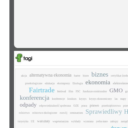
biznes
alternatywna ekonomia
akcja
barter
biuro
certyfikat śro
ekonomia
elektrośmie
proekologiczne
edukacja
ekoimprezy
Ekologia
Fairtrade
GMO
g
festiwal
film
FSC
fundusze strukturalne
konferencja
konferencje
konkurs
kryzys
kryzys ekonomiczny
las
mapy
odpady
prawo
odpowiedzialność społeczna
OZE
praca
przedsiębiorstwa
prz
Sprawiedliwy H
rolnictwo
rolnictwo ekologiczne
rozwój
seminarium
warsztaty
turystyka
UE
wegetarianizm
wykłady
wymiana
yerba mate
zakupy
zarząd