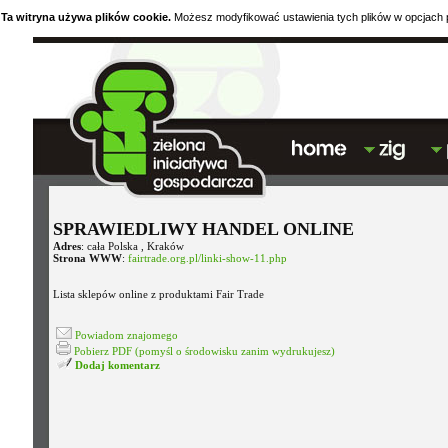
Ta witryna używa plików cookie.
Możesz modyfikować ustawienia tych plików w opcjach p
SPRAWIEDLIWY HANDEL ONLINE
Adres
: cała Polska , Kraków
Strona WWW
:
fairtrade.org.pl/linki-show-11.php
Lista sklepów online z produktami Fair Trade
Powiadom znajomego
Pobierz PDF (pomyśl o środowisku zanim wydrukujesz)
Dodaj komentarz