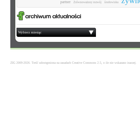
żywn
partner
Zrównoważony rozwój
środowiska
Wybierz miesiąc
ZIG 2009-2026. Treść udostępniona na zasadach
Creative Commons 2.5
, o ile nie wskazano inaczej.