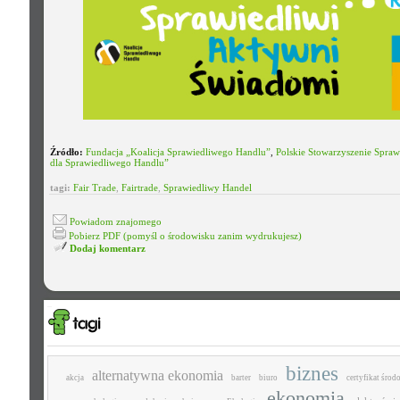
Źródło:
Fundacja „Koalicja Sprawiedliwego Handlu”
,
Polskie Stowarzyszenie Spra
dla Sprawiedliwego Handlu”
tagi:
Fair Trade
,
Fairtrade
,
Sprawiedliwy Handel
Powiadom znajomego
Pobierz PDF (pomyśl o środowisku zanim wydrukujesz)
Dodaj komentarz
biznes
alternatywna ekonomia
akcja
barter
biuro
certyfikat śro
ekonomia