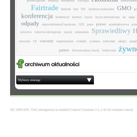
elektrośmie
proekologiczne
edukacja
ekoimprezy
Ekologia
Fairtrade
GMO
g
festiwal
film
FSC
fundusze strukturalne
konferencja
konferencje
konkurs
kryzys
kryzys ekonomiczny
las
mapy
odpady
prawo
odpowiedzialność społeczna
OZE
praca
przedsiębiorstwa
prz
Sprawiedliwy H
rolnictwo
rolnictwo ekologiczne
rozwój
seminarium
warsztaty
turystyka
UE
wegetarianizm
wykłady
wymiana
yerba mate
zakupy
zarząd
żywn
partner
Zrównoważony rozwój
środowiska
Wybierz miesiąc
ZIG 2009-2026. Treść udostępniona na zasadach
Creative Commons 2.5
, o ile nie wskazano inaczej.