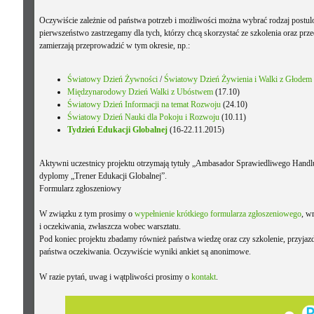
Oczywiście zależnie od państwa potrzeb i możliwości można wybrać rodzaj postulo
pierwszeństwo zastrzegamy dla tych, którzy chcą skorzystać ze szkolenia oraz prz
zamierzają przeprowadzić w tym okresie, np.:
Światowy Dzień Żywności
/
Światowy Dzień Żywienia i Walki z Głodem
Międzynarodowy Dzień Walki z Ubóstwem
(17.10)
Światowy Dzień Informacji na temat Rozwoju
(24.10)
Światowy Dzień Nauki dla Pokoju i Rozwoju
(10.11)
Tydzień Edukacji Globalnej
(16-22.11.2015)
Aktywni uczestnicy projektu otrzymają tytuły „Ambasador Sprawiedliwego Handl
dyplomy „Trener Edukacji Globalnej”.
Formularz zgłoszeniowy
W związku z tym prosimy o
wypełnienie krótkiego formularza zgłoszeniowego
, w
i oczekiwania, zwłaszcza wobec warsztatu.
Pod koniec projektu zbadamy również państwa wiedzę oraz czy szkolenie, przyjazd n
państwa oczekiwania. Oczywiście wyniki ankiet są anonimowe.
W razie pytań, uwag i wątpliwości prosimy o
kontakt
.