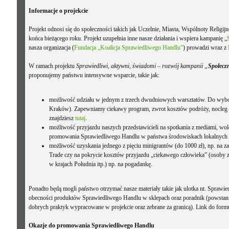
Informacje o projekcie
Projekt odnosi się do społeczności takich jak Uczelnie, Miasta, Wspólnoty Religij
końca bieżącego roku. Projekt uzupełnia inne nasze działania i wspiera kampanię „
nasza organizacja (
Fundacja „Koalicja Sprawiedliwego Handlu”
) prowadzi wraz z
W ramach projektu
Sprawiedliwi, aktywni, świadomi – rozwój kampanii „
Społecz
proponujemy państwu intensywne wsparcie, takie jak:
możliwość udziału w jednym z trzech dwudniowych warsztatów. Do wybo
Kraków). Zapewniamy ciekawy program, zwrot kosztów podróży, nocleg o
znajdziesz
tutaj
.
możliwość przyjazdu naszych przedstawicieli na spotkania z mediami, wo
promowania Sprawiedliwego Handlu w państwa środowiskach lokalnych (j
możliwość uzyskania jednego z pięciu minigrantów (do 1000 zł), np. na 
Trade czy na pokrycie kosztów przyjazdu „ciekawego człowieka” (osoby 
w krajach Południa itp.) np. na pogadankę.
Ponadto będą mogli państwo otrzymać nasze materiały takie jak ulotka nt. Sprawie
obecności produktów Sprawiedliwego Handlu w sklepach oraz poradnik (powstanie
dobrych praktyk wypracowane w projekcie oraz zebrane za granicą). Link do form
Okazje do promowania Sprawiedliwego Handlu